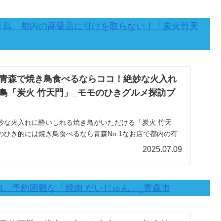
焼き鳥、都内の高級店に引けを取らない！「炭火竹天
青森で焼き鳥食べるならココ！絶妙な火入れ
鳥「炭火 竹天門」_モモのひきグルメ探訪ブ
妙な火入れに酔いしれる焼き鳥がいただける「炭火 竹天
のひき的には焼き鳥食べるなら青森No.1なお店で都内の有
けを取らない美味しさです！_モモのひきグルメ探訪ブログ
2025.07.09
肉、予約困難な「焼肉 だいじゅん」_青森市