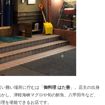
言い難い場所に佇むは「
御料理
はた善
」。店主の出身
活かし、津軽海峡マグロや旬の鮮魚、八甲田牛など、
料理を堪能できるお店です。