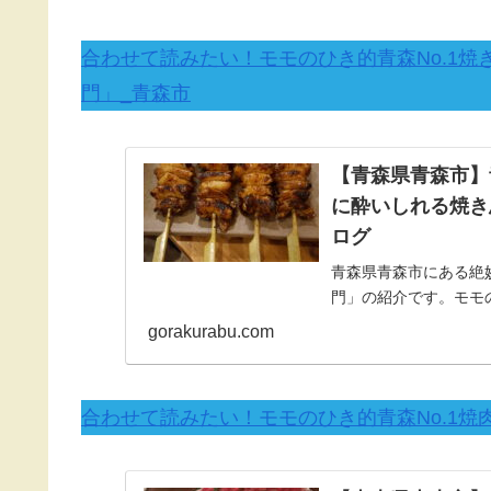
合わせて読みたい！モモのひき的青森No.1
門」_青森市
【青森県青森市】
に酔いしれる焼き
ログ
青森県青森市にある絶
門」の紹介です。モモ
名高級焼き鳥店にも引
gorakurabu.com
合わせて読みたい！モモのひき的青森No.1焼