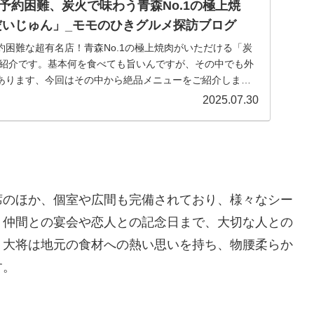
予約困難、炭火で味わう青森No.1の極上焼
だいじゅん」_モモのひきグルメ探訪ブログ
約困難な超有名店！青森No.1の極上焼肉がいただける「炭
の紹介です。基本何を食べても旨いんですが、その中でも外
あります、今回はその中から絶品メニューをご紹介します_
ブログ
2025.07.30
席のほか、個室や広間も完備されており、様々なシー
、仲間との宴会や恋人との記念日まで、大切な人との
。大将は地元の食材への熱い思いを持ち、物腰柔らか
す。