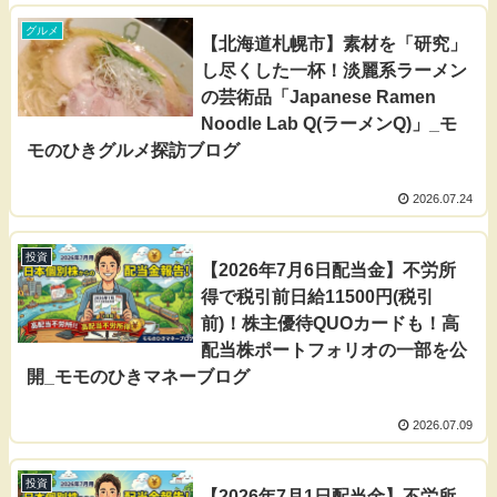
グルメ
【北海道札幌市】素材を「研究」
し尽くした一杯！淡麗系ラーメン
の芸術品「Japanese Ramen
Noodle Lab Q(ラーメンQ)」_モ
モのひきグルメ探訪ブログ
2026.07.24
投資
【2026年7月6日配当金】不労所
得で税引前日給11500円(税引
前)！株主優待QUOカードも！高
配当株ポートフォリオの一部を公
開_モモのひきマネーブログ
2026.07.09
投資
【2026年7月1日配当金】不労所