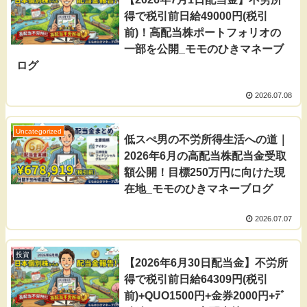
得で税引前日給49000円(税引
前)！高配当株ポートフォリオの
一部を公開_モモのひきマネーブ
ログ
2026.07.08
Uncategorized
低スぺ男の不労所得生活への道｜
2026年6月の高配当株配当金受取
額公開！目標250万円に向けた現
在地_モモのひきマネーブログ
2026.07.07
投資
【2026年6月30日配当金】不労所
得で税引前日給64309円(税引
前)+QUO1500円+金券2000円+ﾃﾞ