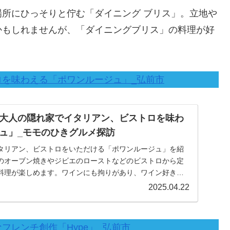
所にひっそりと佇む「ダイニング ブリス」。立地や
かもしれませんが、「ダイニングブリス」の料理が好
を味わえる「ポワンルージュ」_弘前市
大人の隠れ家でイタリアン、ビストロを味わ
ュ」_モモのひきグルメ探訪
タリアン、ビストロをいただける「ポワンルージュ」を紹
のオーブン焼きやジビエのローストなどのビストロから定
料理が楽しめます。ワインにも拘りがあり、ワイン好きの
す。_モモのひきグルメ探訪
2025.04.22
レンチ創作「Hype」_弘前市