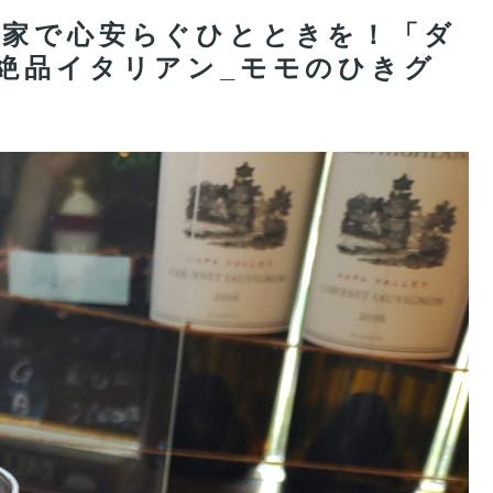
れ家で心安らぐひとときを！「ダ
絶品イタリアン_モモのひきグ