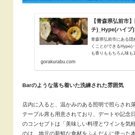
【青森県弘前市】
チ)_Hype(ハ
青森県弘前市にある隠
くことができるHype
も香りももちろん味も
gorakurabu.com
Barのような落ち着いた洗練された雰囲気
店内に入ると、温かみのある照明で照らされ
テーブル席も用意されており、デートや記念
のコンセプトは「美味しい料理とワインを気
のは、地元の新鮮な食材をふんだんに使った