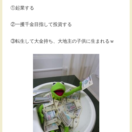
①起業する
②一攫千金目指して投資する
③転生して大金持ち、大地主の子供に生まれるｗ