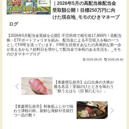
｜2026年5月の高配当株配当金
受取額公開！目標250万円に向
けた現在地_モモのひきマネーブ
ログ
【2026年5月配当金実績を公開】不労所得で税引前17,800円！高配当
株・ETFポートフォリオを組み、配当金による不労収入を軸の一つ
としてFIREを送っています。FIREを目指すあなたの具体的な第一歩
が見えるかも？給料日を増やして配当金で余裕のある生活を。_モモ
のひきマネーブログ
2026.06.05
2026.06.30
【青森県弘前市】山口出身の大将が
握る名店！至福のひとときを味わう
「鮨うえはら（旧 鮨たむら）」
【青森県弘前市】和食処ふじやで味
わう津軽の粋。新鮮な海鮮や舌鼓打
つ一品の数々