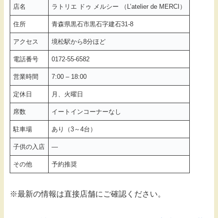
店名
ラトリエ ドゥ メルシー （L’atelier de MERCI）
住所
青森県黒石市黒石字建石31-8
アクセス
境松駅から8分ほど
電話番号
0172-55-6582
営業時間
7:00 – 18:00
定休日
月、火曜日
席数
イートインコーナーなし
駐車場
あり（3～4台）
子供の入店
―
その他
予約推奨
※最新の情報は直接店舗にご確認ください。