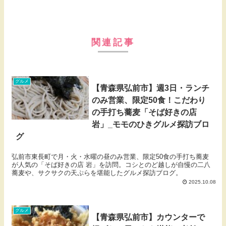
関連記事
グルメ
【青森県弘前市】週3日・ランチ
のみ営業、限定50食！こだわり
の手打ち蕎麦「そば好きの店
岩」_モモのひきグルメ探訪ブロ
グ
弘前市東長町で月・火・水曜の昼のみ営業、限定50食の手打ち蕎麦
が人気の「そば好きの店 岩」を訪問。コシとのど越しが自慢の二八
蕎麦や、サクサクの天ぷらを堪能したグルメ探訪ブログ。
2025.10.08
グルメ
【青森県弘前市】カウンターで