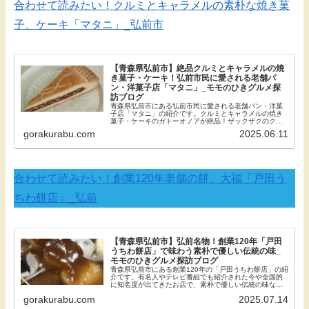
合わせて読みたい！クルミとキャラメルの素朴な焼き菓
子、ケーキ「マタニ」_弘前市
【青森県弘前市】絶品クルミとキャラメルの焼
き菓子・ケーキ！弘前市民に愛される老舗パ
ン・洋菓子店「マタニ」_モモのひきグルメ探
訪ブログ
青森県弘前市にある弘前市民に愛される老舗パン・洋菓
子店「マタニ」の紹介です。クルミとキャラメルの焼き
菓子・ケーキのガトーオノアが絶品！ザックザクのクッ
キー生地にキャラメルとクルミの甘味と苦みが相性よく
gorakurabu.com
2025.06.11
ティータイムにもおすすめです！_モモのひきグルメ探訪
ブログ
合わせて読みたい！創業120年老舗の餅、大福「戸田う
ちわ餅店」_弘前
【青森県弘前市】弘前名物！創業120年「戸田
うちわ餅店」で味わう素朴で優しい伝統の味_
モモのひきグルメ探訪ブログ
青森県弘前市にある創業120年の「戸田うちわ餅店」の紹
介です。有名人やテレビ番組でも紹介された今や全国的
に知名度が出てきたお店で、素朴で優しい伝統の味なが
らも他のお餅では見ない新しさを感じる絶品餅です！_モ
gorakurabu.com
2025.07.14
モのひきグルメ探訪ブログ