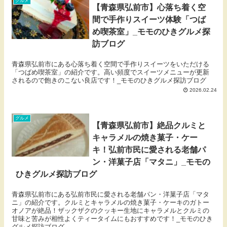
グルメ
【青森県弘前市】心落ち着く空
間で手作りスイーツ体験「つば
め喫茶室」_モモのひきグルメ探
訪ブログ
青森県弘前市にある心落ち着く空間で手作りスイーツをいただける
「つばめ喫茶室」の紹介です。高い頻度でスイーツメニューが更新
されるので飽きのこない良店です！_モモのひきグルメ探訪ブログ
2026.02.24
グルメ
【青森県弘前市】絶品クルミと
キャラメルの焼き菓子・ケー
キ！弘前市民に愛される老舗パ
ン・洋菓子店「マタニ」_モモの
ひきグルメ探訪ブログ
青森県弘前市にある弘前市民に愛される老舗パン・洋菓子店「マタ
ニ」の紹介です。クルミとキャラメルの焼き菓子・ケーキのガトー
オノアが絶品！ザックザクのクッキー生地にキャラメルとクルミの
甘味と苦みが相性よくティータイムにもおすすめです！_モモのひき
グルメ探訪ブログ