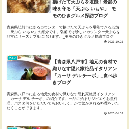
揚げたて天ぷらを堪能！老舗の
味を守る「天ぷら いもや」_モ
モのひきグルメ探訪ブログ
青森県弘前市にあるカウンターで揚げたて天ぷらを堪能できる老舗
「天ぷら いもや」の紹介です。弘前では珍しいカウンター天ぷらを
非常にリーズナブルに頂けます。_モモのひきグルメ探訪ブログ
2025.10.02
グルメ
【青森県八戸市】地元の食材で
織りなす隠れ家絶品イタリアン
「カーサ デル チーボ」_食べ歩
きブログ
青森県八戸市にある地元の食材で織りなす隠れ家絶品イタリアン
「カーサ デル チーボ」の紹介です。一品に始まりジビエやお魚料
理、パスタ何をいただいてもおいしく、かつ驚かされる料理をいた
だくことができます。
2025.04.09