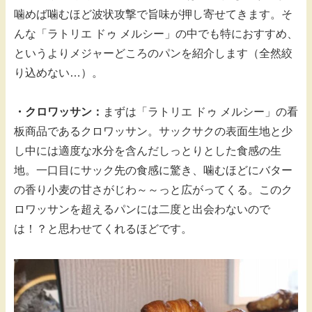
噛めば噛むほど波状攻撃で旨味が押し寄せてきます。そ
んな「ラトリエ ドゥ メルシー」の中でも特におすすめ、
というよりメジャーどころのパンを紹介します（全然絞
り込めない…）。
・クロワッサン：
まずは「ラトリエ ドゥ メルシー」の看
板商品であるクロワッサン。サックサクの表面生地と少
し中には適度な水分を含んだしっとりとした食感の生
地。一口目にサック先の食感に驚き、噛むほどにバター
の香り小麦の甘さがじわ～～っと広がってくる。このク
ロワッサンを超えるパンには二度と出会わないので
は！？と思わせてくれるほどです。