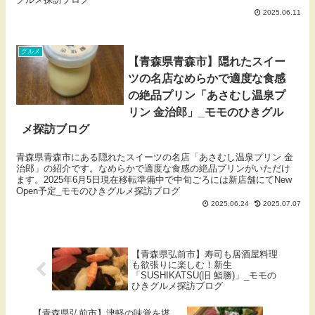
2025.06.11
グルメ
【青森県青森市】隠れたスイー
ツの名店なめらかで適度な食感
の絶品プリン「あさむし温泉プ
リン 金治郎」_モモのひきグル
メ探訪ブログ
青森県青森市にある隠れたスイーツの名店「あさむし温泉プリン 金
治郎」の紹介です。なめらかで適度な食感の絶品プリンがいただけ
ます。2025年6月5日現在移転準備中で中旬ごろには新店舗にてNew
Open予定_モモのひきグルメ探訪ブログ
2025.06.24
2025.07.07
【青森県弘前市】寿司も居酒屋料理
も欲張りに楽しむ！新生
「SUSHIKATSU(旧 鮨勝)」_モモの
ひきグルメ探訪ブログ
【青森県弘前市】津軽の味覚を堪