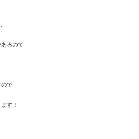
…
があるので
くので
ります！