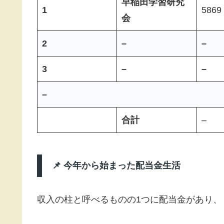
早稲田学習研究
1
5869
会
2
–
–
3
–
–
–
合計
–
📌 今年から始まった配当金生活
収入の柱と呼べるものの1つに配当金があり、