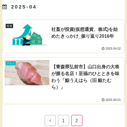
2025-04
投資
社畜が投資(仮想通貨、株式)を始
めたきっかけ_振り返り2016年
2025.04.02
グルメ
【青森県弘前市】山口出身の大将
が握る名店！至福のひとときを味
わう「鮨うえはら（旧 鮨たむ
ら）」
2025.04.01
1
2